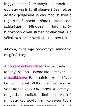
leggyakrabban? Mennyit költenek el 
egy-egy vásárlás alkalmával? Személyes 
adatok gyűjtésére is van mód, hiszen a 
regisztráció során számos privát adat 
szükséges. Mindezen információk 
birtokában olyan stratégiát alakíthat ki a 
vállalkozó, ami növeli az üzlet profitját. 
Akkora, mint egy bankkártya, mindenki 
magánál tartja
A 
törzsvásárló-rendszer
 kialakításához a 
legegyszerűbb azonosító eszköz a 
plasztikkártya
. Ez többféle azonosítással 
kérhető: lehet RFID, mágnesszalagos, 
vonalkódos vagy QR kódos. Akármelyik 
megoldás mellett dönt, a vásárló 
mindegyiket egyformán könnyen tudja 
kezelni. Csupán regisztrálnia kell a 