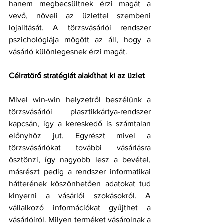
hanem megbecsültnek érzi magát a 
vevő, növeli az üzlettel szembeni 
lojalitását. A törzsvásárlói rendszer 
pszichológiája mögött az áll, hogy a 
vásárló különlegesnek érzi magát. 
Célratörő stratégiát alakíthat ki az üzlet
Mivel win-win helyzetről beszélünk a 
törzsvásárlói plasztikkártya-rendszer 
kapcsán, így a kereskedő is számtalan 
előnyhöz jut. Egyrészt mivel a 
törzsvásárlókat további vásárlásra 
ösztönzi, így nagyobb lesz a bevétel, 
másrészt pedig a rendszer informatikai 
hátterének köszönhetően adatokat tud 
kinyerni a vásárlói szokásokról. A 
vállalkozó információkat gyűjthet a 
vásárlóiról. Milyen terméket vásárolnak a 