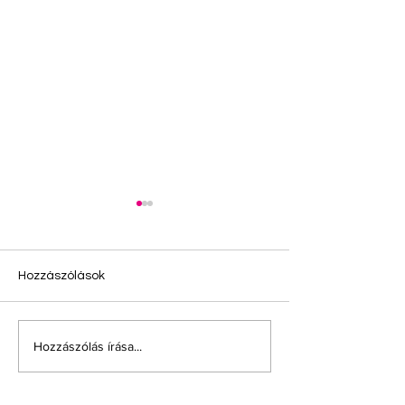
Hozzászólások
Kódolt plasztikkártya
Hozzászólás írása...
Sokszereplős
kedvezménykár