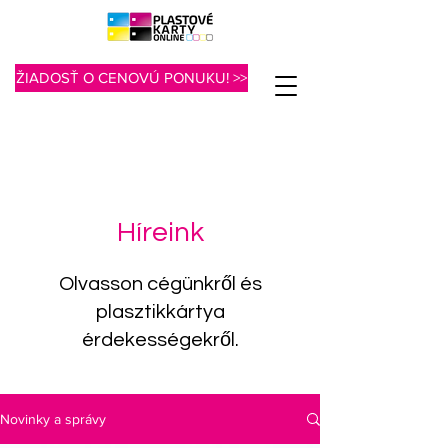
ŽIADOSŤ O CENOVÚ PONUKU! >>
Híreink
Olvasson cégünkről és
plasztikkártya
érdekességekről.
Novinky a správy