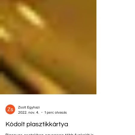
Zsolt Egyhazi
2022. nov. 4.
1 perc olvasás