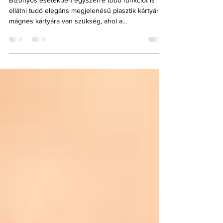
Kódolt plasztikkártya
Bizonyos esetekben egyszerre több funkciót is
ellátni tudó elegáns megjelenésű plasztik kártyára,
mágnes kártyára van szükség, ahol a...