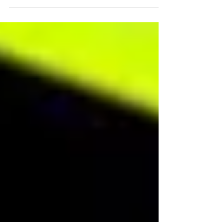
vásárlásra jogosító kedvezménykártya rendszer
kezdte meg működését a világban és
Magyarországon. A...