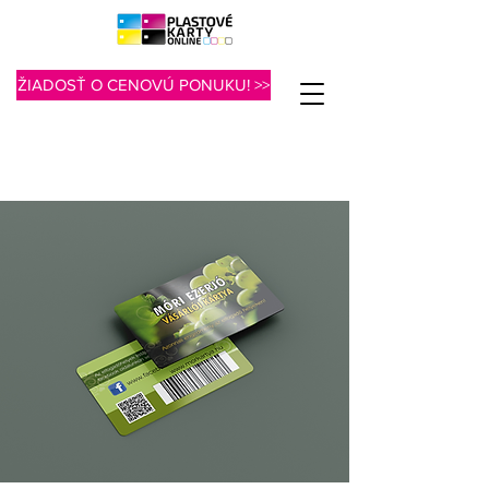
ŽIADOSŤ O CENOVÚ PONUKU! >>