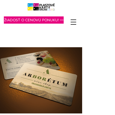
ŽIADOSŤ O CENOVÚ PONUKU! >>