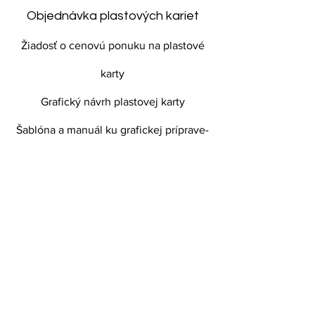
Objednávka plastových kariet
Žiadosť o cenovú ponuku na plastové
karty
Grafický návrh plastovej karty
Šablóna a manuál ku grafickej príprave-
plastovej karty
Typy plastových kariet
Čo je plastová karta?
Bonusová bodová karta
VIP karta